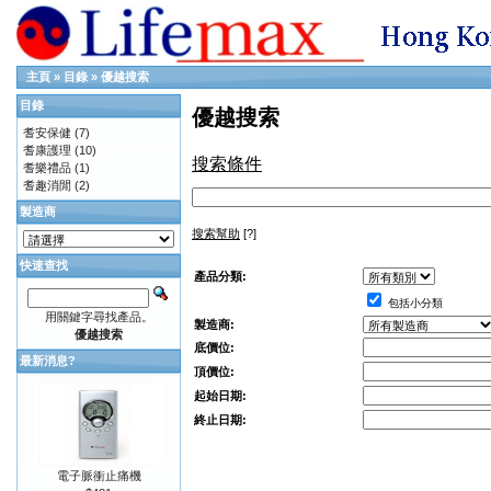
主頁
»
目錄
»
優越搜索
目錄
優越搜索
耆安保健
(7)
耆康護理
(10)
搜索條件
耆樂禮品
(1)
耆趣消閒
(2)
製造商
搜索幫助
[?]
快速查找
產品分類:
包括小分類
用關鍵字尋找產品。
製造商:
優越搜索
底價位:
最新消息?
頂價位:
起始日期:
終止日期:
電子脈衝止痛機