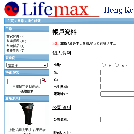
主頁
»
目錄
»
建立帳號
目錄
帳戶資料
耆安保健
(7)
耆康護理
(10)
如果已經是本店會員,
登入頁面
登入本店.
注意:
耆樂禮品
(1)
耆趣消閒
(2)
個人資料
製造商
性別:
男
女
*
名:
快速查找
姓:
用關鍵字尋找產品。
出生日期:
優越搜索
電郵地址:
最新消息?
公司資料
公司名稱:
拆疊式調校手杖-右手用者
聯絡地址