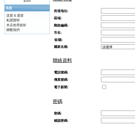
$165
信息
街道地址:
送貨 & 退貨
區域:
私隱聲明
本店使用規矩
郵政編碼:
聯繫我們
市名:
省/縣:
國家名稱:
聯絡資料
電話號碼:
傳真號碼:
電子新聞:
密碼
密碼:
確認密碼: