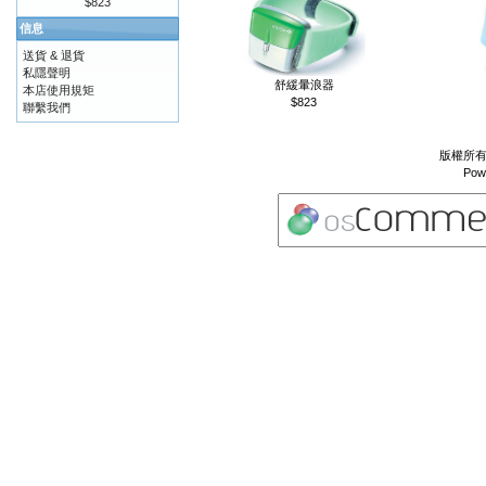
$823
信息
送貨 & 退貨
私隱聲明
舒緩暈浪器
本店使用規矩
$823
聯繫我們
版權所有 
Pow