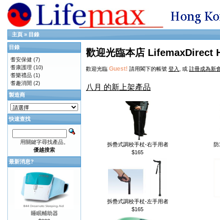
主頁
»
目錄
目錄
歡迎光臨本店 LifemaxDirect 
耆安保健
(7)
耆康護理
(10)
Guest!
歡迎光臨
請用閣下的帳號
登入
, 或
註冊成為新
耆樂禮品
(1)
耆趣消閒
(2)
八月 的新上架產品
製造商
快速查找
用關鍵字尋找產品。
拆疊式調校手杖-右手用者
防
優越搜索
$165
最新消息?
拆疊式調校手杖-左手用者
$165
睡眠輔助器