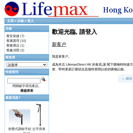
主頁
»
目錄
»
登入
目錄
歡迎光臨, 請登入
耆安保健
(7)
耆康護理
(10)
新客户
耆樂禮品
(1)
耆趣消閒
(2)
我是新客户。
製造商
成為本店 LifemaxDirect HK 的會員,讓 閣下購物時快捷方
便、即時更新訂購狀況及隨時查閱以前的購物記錄。
快速查找
繼續
用關鍵字尋找產品。
優越搜索
最新消息?
拆疊式調校手杖-左手用者