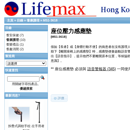
主頁
»
目錄
»
耆康護理
»
MS1-3618
目錄
座位壓力感應墊
耆安保健
(7)
[MS1-3618]
耆康護理
(10)
耆樂禮品
(1)
假如【長者】或【身體行動不便】的病患者在沒有護理
耆趣消閒
(2)
助下【離開座椅上的感應墊】時，感應墊便會啟動語音
製造商
出【語音指示】，提示他們不要離開原本位置，等候協
意識】。
** 座位感應墊 必須與
語音警報器 (345)
一同使用
快速查找
用關鍵字尋找產品。
優越搜索
最新消息?
評價
拆疊式調校手杖-左手用者