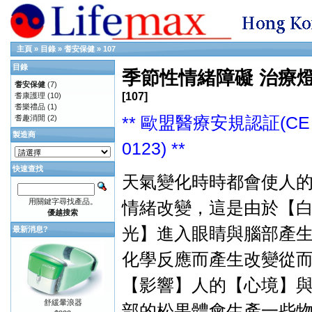
主頁
»
目錄
»
耆安保健
»
107
目錄
季節性情緒障礙 治療
耆安保健
(7)
[107]
耆康護理
(10)
耆樂禮品
(1)
** 歐盟醫療安規認証(CE
耆趣消閒
(2)
製造商
0123) **
快速查找
天氣變化時時都會使人
用關鍵字尋找產品。
情緒改變，這是由於【
優越搜索
光】進入眼睛與腦部產
最新消息?
化學反應而產生改變從
【影響】人的【心境】
舒緩暈浪器
部的松果體會生產一些