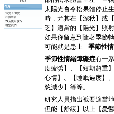
$823
信息
太陽光會令松果體停止
送貨 & 退貨
時，尤其在【深秋】或
私隱聲明
本店使用規矩
聯繫我們
乏】適當的【陽光】照
如果你留意到隨著季節
可能就是患上 -
季節性情
季節性情緒障礙症
有一
度疲勞】、【短期超重
心情】、【睡眠過度】
慾減少】等等。
研究人員指出祗要適當
但能【舒緩】以上【憂