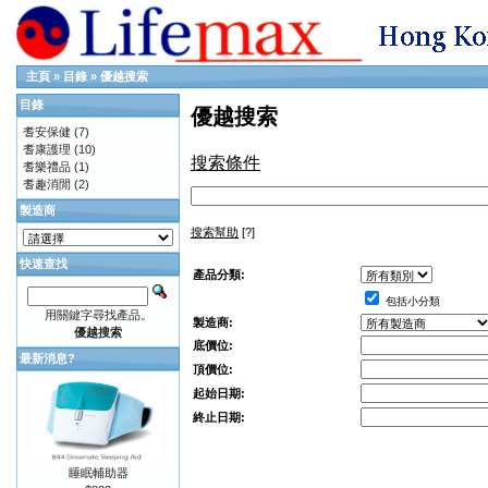
主頁
»
目錄
»
優越搜索
目錄
優越搜索
耆安保健
(7)
耆康護理
(10)
搜索條件
耆樂禮品
(1)
耆趣消閒
(2)
製造商
搜索幫助
[?]
快速查找
產品分類:
包括小分類
用關鍵字尋找產品。
製造商:
優越搜索
底價位:
最新消息?
頂價位:
起始日期:
終止日期:
睡眠輔助器